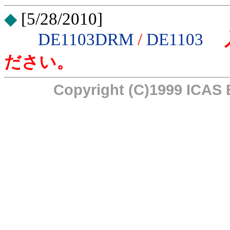
◆
[5/28/2010]
DE1103DRM
/
DE1103
入
ださい。
Copyright (C)1999 ICAS E