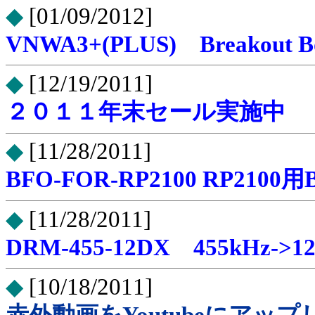
◆
[01/09/2012]
VNWA3+(PLUS) Breakout
◆
[12/19/2011]
２０１１年末セール実施中
◆
[11/28/2011]
BFO-FOR-RP2100 RP21
◆
[11/28/2011]
DRM-455-12DX 455kHz-
◆
[10/18/2011]